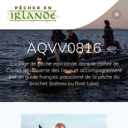
Passer
au
contenu
AQVV0816
Guidage de pêche en Irlande, dans le comté de
Cavan, découverte des lieux et accompagnement
par un guide français passionné de la pêche du
brochet (bateau ou float tube)