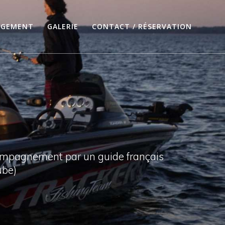
RGEMENT
GALERIE
CONTACT / RÉSERVATION
compagnement par un guide français
ube)