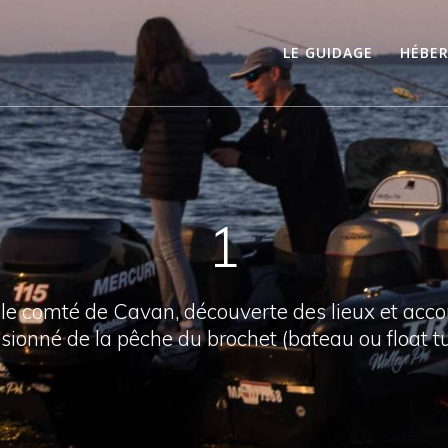
LE GUIDAGE
HÉBE
1
 le comté de Cavan, découverte des lieux et ac
sionné de la pêche du brochet (bateau ou float t