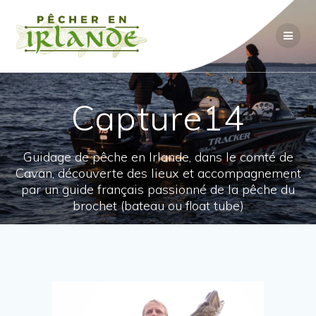
Passer
au
contenu
Capture14
Guidage de pêche en Irlande, dans le comté de
Cavan, découverte des lieux et accompagnement
par un guide français passionné de la pêche du
brochet (bateau ou float tube)