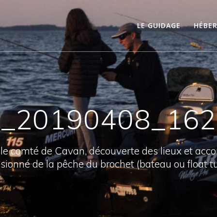
LE GUIDAGE
HÉBE
_20190408_16
 le comté de Cavan, découverte des lieux et ac
sionné de la pêche du brochet (bateau ou float t