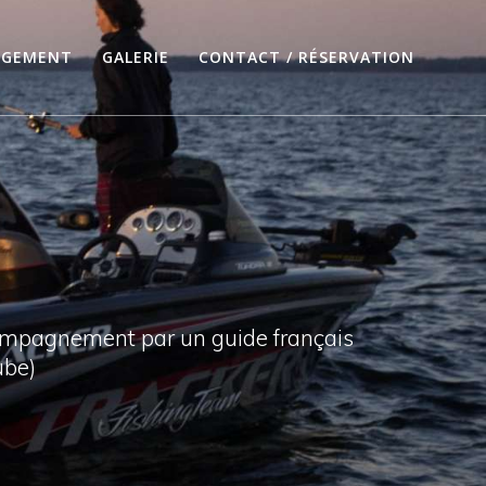
RGEMENT
GALERIE
CONTACT / RÉSERVATION
compagnement par un guide français
ube)