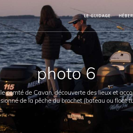
LE GUIDAGE
HÉBE
photo 6
 le comté de Cavan, découverte des lieux et ac
sionné de la pêche du brochet (bateau ou float t