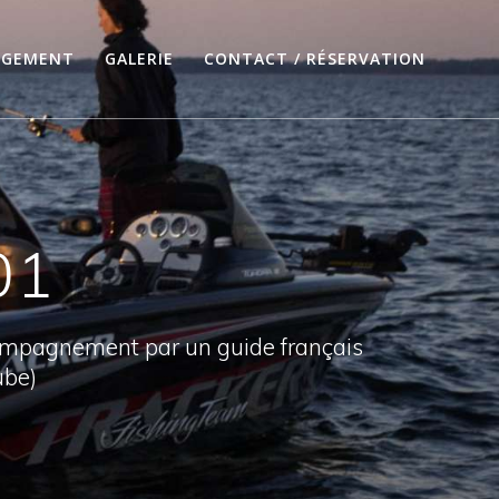
RGEMENT
GALERIE
CONTACT / RÉSERVATION
01
compagnement par un guide français
ube)