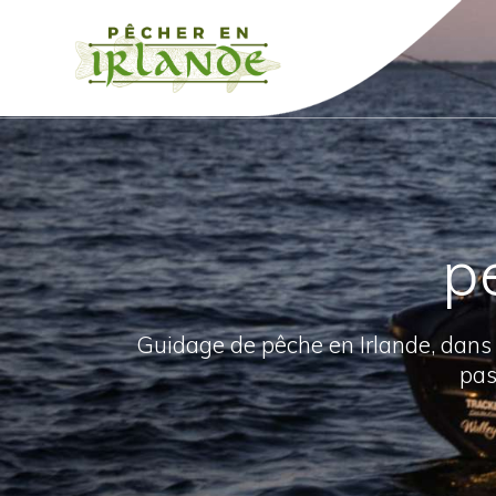
Passer
au
contenu
p
Guidage de pêche en Irlande, dans
pas