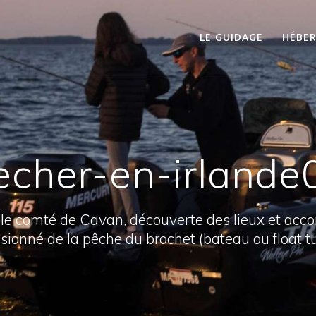
LE GUIDAGE
HÉBE
echer-en-irlande
 le comté de Cavan, découverte des lieux et ac
sionné de la pêche du brochet (bateau ou float t