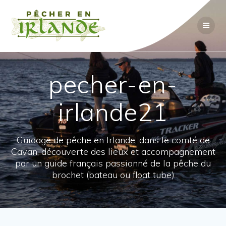
Passer
au
contenu
pecher-en-
irlande21
Guidage de pêche en Irlande, dans le comté de
Cavan, découverte des lieux et accompagnement
par un guide français passionné de la pêche du
brochet (bateau ou float tube)