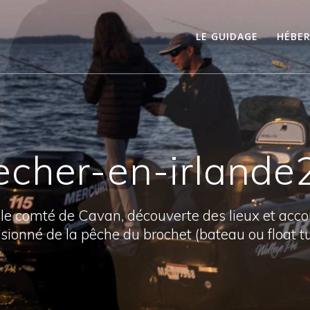
LE GUIDAGE
HÉBE
echer-en-irlande
 le comté de Cavan, découverte des lieux et ac
sionné de la pêche du brochet (bateau ou float t