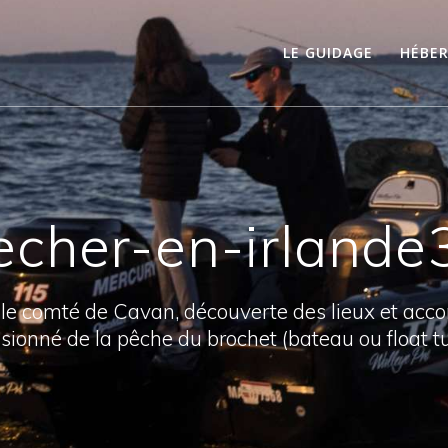
LE GUIDAGE
HÉBE
echer-en-irlande
 le comté de Cavan, découverte des lieux et ac
sionné de la pêche du brochet (bateau ou float t