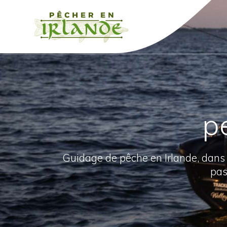
Passer
au
contenu
p
Guidage de pêche en Irlande, dans
pas